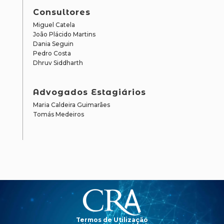
Consultores
Miguel Catela
João Plácido Martins
Dania Seguin
Pedro Costa
Dhruv Siddharth
Advogados Estagiários
Maria Caldeira Guimarães
Tomás Medeiros
Reprodutor
de
vídeo
Termos de Utilização