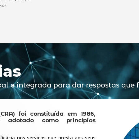
 2026
ias
al e integrada para dar respostas que
CRA) foi constituída em 1986,
 adotado como princípios
ficácia nos serviços que presta aos seus