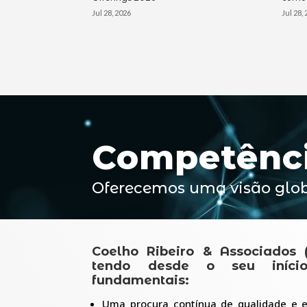
Jul 28, 2026
Jul 28,
Reprodutor
de
vídeo
Competênc
Oferecemos uma visão glob
Coelho Ribeiro & Associados (
tendo desde o seu início
fundamentais:
Uma procura contínua de qualidade e e