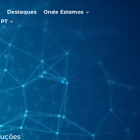
s
Destaques
Onde Estamos
PT
luções