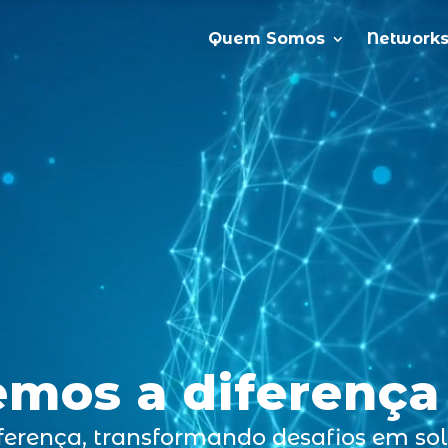
Quem Somos
Network
emos a diferença
iferença, transformando desafios em so