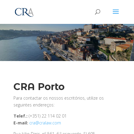
CRA Porto
Para contactar os nossos escritórios, utilize os
seguintes endereços:
Telef.:
(+351) 22 114 02 01
E-mail:
cra@cralaw.com
Rua Júlio Dinis, nº 561, 6.º esquerdo, SI 605,