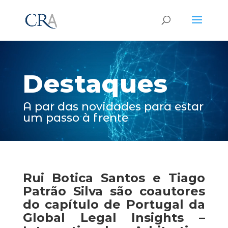
Reprodutor
de
vídeo
Destaques
A par das novidades para estar
um passo à frente
Rui Botica Santos e Tiago
Patrão Silva são coautores
do capítulo de Portugal da
Global Legal Insights –