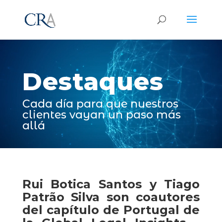
Reproductor
de
vídeo
Destaques
Cada día para que nuestros
clientes vayan un paso más
allá
Rui Botica Santos y Tiago
Patrão Silva son coautores
del capítulo de Portugal de