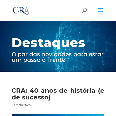
Reprodutor
de
vídeo
Destaques
A par das novidades para estar
um passo à frente
CRA: 40 anos de história (e
de sucesso)
25 maio 2026