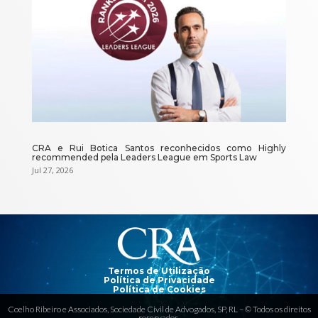
CRA e Rui Botica Santos reconhecidos como Highly
recommended pela Leaders League em Sports Law
Jul 27, 2026
Reprodutor
de
vídeo
Termos de Utilização
Política de Privacidade
Política de Cookies
Coelho Ribeiro e Associados, Sociedade Civil de Advogados, SP, RL – © Todos os direitos
reservados.