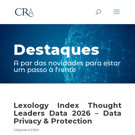
Reprodutor
de
vídeo
Destaques
A par das novidades para estar
um passo à frente
Lexology Index Thought
Leaders Data 2026 – Data
Privacy & Protection
14 janeiro 2026