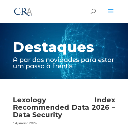
Reprodutor
de
vídeo
Destaques
A par das novidades para estar
um passo à frente
Lexology Index
Recommended Data 2026 –
Data Security
14 janeiro 2026