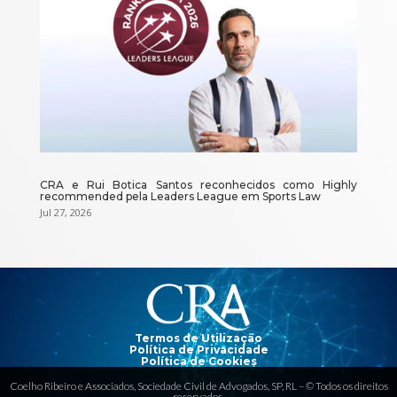
CRA e Rui Botica Santos reconhecidos como Highly
recommended pela Leaders League em Sports Law
Jul 27, 2026
Reprodutor
de
vídeo
Termos de Utilização
Política de Privacidade
Política de Cookies
Coelho Ribeiro e Associados, Sociedade Civil de Advogados, SP, RL – © Todos os direitos
reservados.