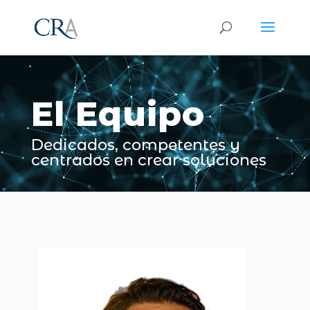
Reproductor
de
vídeo
El Equipo
Dedicados, competentes y
centrados en crear soluciones