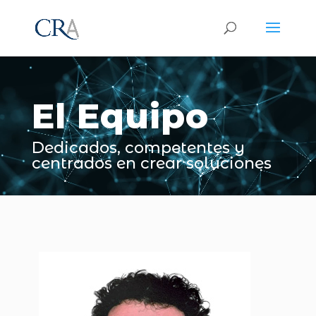
Reproductor
de
vídeo
El Equipo
Dedicados, competentes y
centrados en crear soluciones