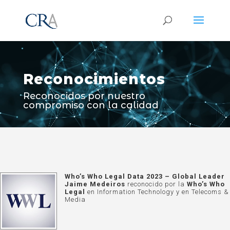
Reproductor
de
vídeo
Reconocimientos
Reconocidos por nuestro
compromiso con la calidad
Who’s Who Legal Data 2023 – Global Leader
Jaime Medeiros
reconocido por la
Who’s Who
Legal
en Information Technology y en Telecoms &
Media