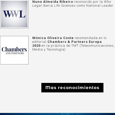
Nuno Almeida Ribeiro
reconocido por la
Who
Legal Iberia Life Sciences
como National Leader
Mónica Oliveira Costa
recomendada en lo
editorial
Chambers & Partners Europa
2020
en la práctica de TMT (Telecomunicaciones,
Media y Tecnología)
Mas reconocimientos