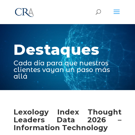
Reproductor
de
vídeo
Destaques
Cada día para que nuestros
clientes vayan un paso más
allá
Lexology Index Thought
Leaders Data 2026 –
Information Technology